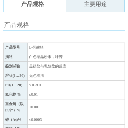
产品规格
主要用途
产品规格
产品型号
L-乳酸镁
描述
白色结晶粉末，味苦
鉴别试验
显镁盐与乳酸盐的反应
溶状(1→20)
无色澄清
PH(1→20)
5.0~9.0
氯化物 %
≤0.01
重金属（以
≤0.001
Pb计）%
砷（As)%
≤0.0003